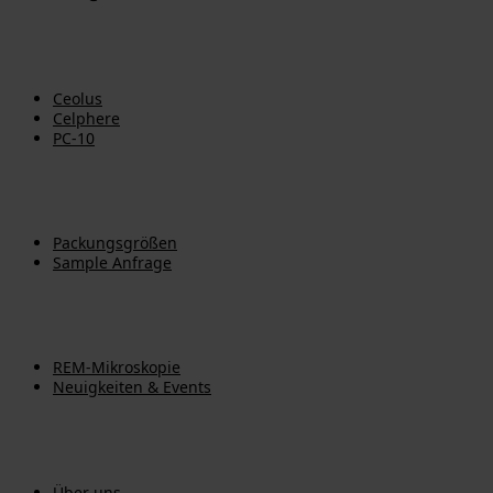
Produkte
Ceolus
Celphere
PC-10
Dokumente
Packungsgrößen
Sample Anfrage
Mehr
REM-Mikroskopie
Neuigkeiten & Events
Über
Über uns