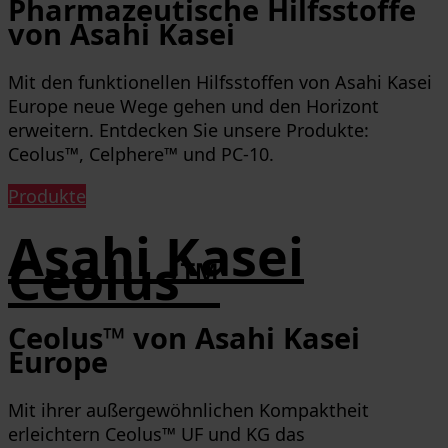
Pharmazeutische Hilfsstoffe
von Asahi Kasei
Mit den funktionellen Hilfsstoffen von Asahi Kasei
Europe neue Wege gehen und den Horizont
erweitern.
Entdecken Sie unsere Produkte:
Ceolus™, Celphere™ und PC-10.
Produkte
Asahi Kasei
Ceolus™
Ceolus™ von Asahi Kasei
Europe
Mit ihrer außergewöhnlichen Kompaktheit
erleichtern Ceolus™ UF und KG das