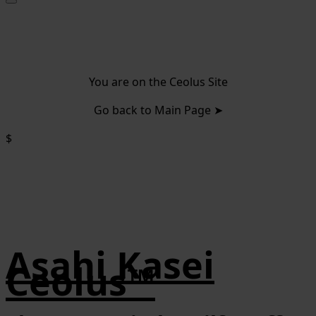
You are on the Ceolus Site
Go back to Main Page ➤
$
Asahi Kasei
Ceolus™