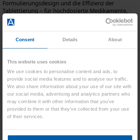
Formulierungsdesign und die Effizienz der
Tablettierung – für hochdosierte Medikamente,
kleine Tabletten und solche mit geringer
Kompaktheit.
Globale Website
Consent
Details
About
This website uses cookies
We use cookies to personalise content and ads, to
Kontakt
provide social media features and to analyse our traffic.
We also share information about your use of our site with
Wir sind für Sie da.
our social media, advertising and analytics partners who
may combine it with other information that you’ve
Haben Sie eine Frage, einen
provided to them or that they’ve collected from your use
Vorschlag oder möchten Sie einfach
of their services.
nur Hallo sagen?
Unser Team steht bereit Ihnen zu helfen. Um